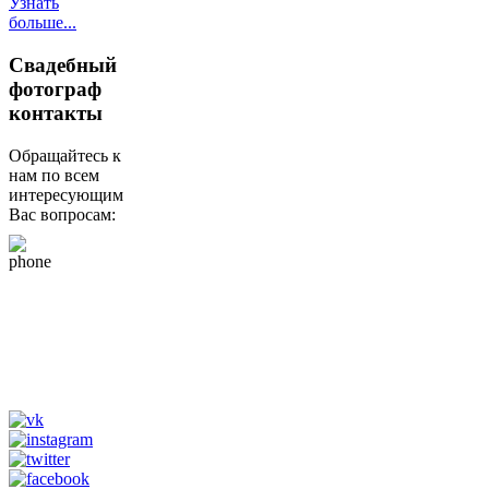
Узнать
больше...
Свадебный
фотограф
контакты
Обращайтесь к
нам по всем
интересующим
Вас вопросам:
+79265610807
(whats app, viber,
telegram)
Tik Tok
@fotograf_svadba