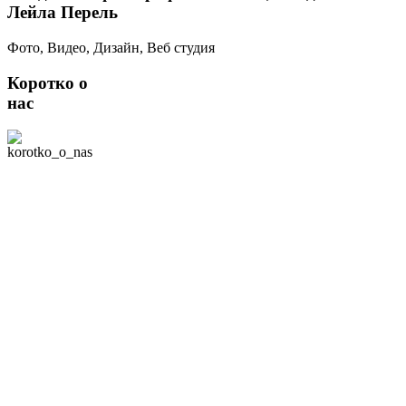
Лейла Перель
Фото, Видео, Дизайн, Веб студия
Коротко о
нас
Мы - творческая
команда студии
свадебной съемки
"Лилу" в Москве. В
нашей команде 2
профессиональных
фотографа, умеющих
снимать видео. Наша
специализация -
профессиональная
съёмка всего, что
связано с семьей:
фотосессии лав
стори, свадебная
фото- и видеосъемка,
съёмка Таинств
Венчания и
Крещения, Никаха,
Хупы, фотосессии