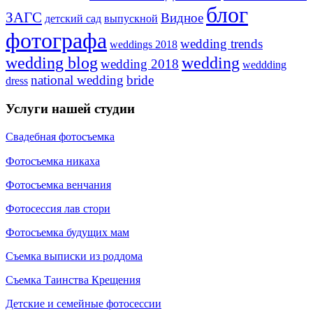
блог
ЗАГС
Видное
детский сад
выпускной
фотографа
wedding trends
weddings 2018
wedding blog
wedding
wedding 2018
weddding
national wedding
bride
dress
Услуги нашей студии
Свадебная фотосъемка
Фотосъемка никаха
Фотосъемка венчания
Фотосессия лав стори
Фотосъемка будущих мам
Съемка выписки из роддома
Съемка Таинства Крещения
Детские и семейные фотосессии