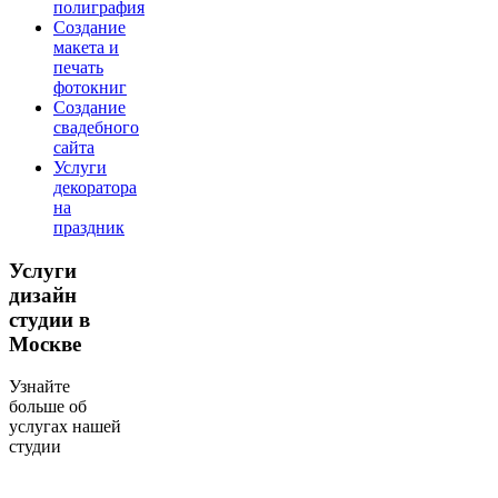
полиграфия
Создание
макета и
печать
фотокниг
Создание
свадебного
сайта
Услуги
декоратора
на
праздник
Услуги
дизайн
студии в
Москве
Узнайте
больше об
услугах нашей
студии