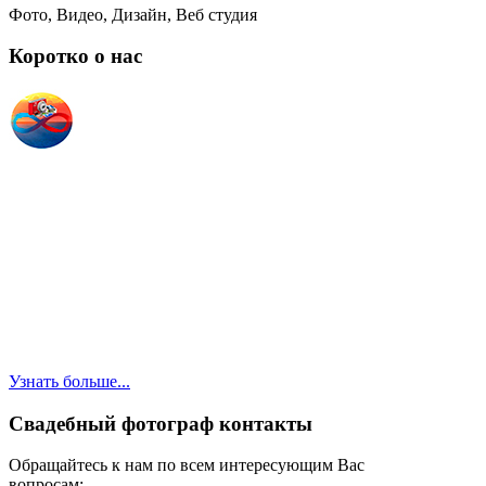
Фото, Видео, Дизайн, Веб студия
Коротко о нас
Мы - творческая команда студии свадебной съемки
"Лилу" в Москве. В нашей команде 2 профессиональных фотографа,
умеющих снимать видео. Наша специализация - профессиональная
съёмка всего, что связано с семьей: фотосессии лав стори,
свадебная фото- и видеосъемка, съёмка Таинств Венчания и
Крещения, Никаха, Хупы, фотосессии беременности, детские и
семейные фотосессии, выпускные, праздники.
Профессиональный
стаж наших фотографов: одного - 27 лет и второго - 10 лет! Мы
также предоставляем широкий спектр полиграфических услуг
(пригласительные, подарочные сертификаты, фотокниги), услуги
моментальной фотопечати, фотомагниты, услуги по созданию
свадебного сайта (лэндинг).
Узнать больше...
Свадебный фотограф контакты
Обращайтесь к нам по всем интересующим Вас
вопросам: