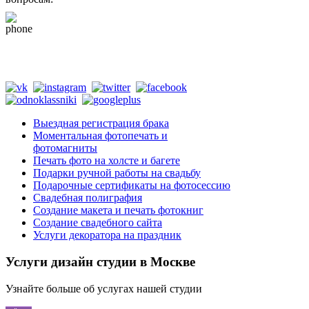
+79265610807
(whats app, viber, telegram)
Tik Tok @fotograf_svadba
Выездная регистрация брака
Моментальная фотопечать и
фотомагниты
Печать фото на холсте и багете
Подарки ручной работы на свадьбу
Подарочные сертификаты на фотосессию
Свадебная полиграфия
Создание макета и печать фотокниг
Создание свадебного сайта
Услуги декоратора на праздник
Услуги дизайн студии в Москве
Узнайте больше об услугах нашей студии