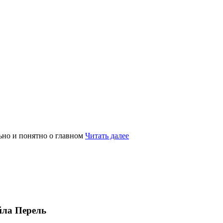
ьно и понятно о главном
Читать далее
йла Перель