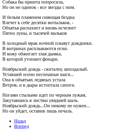
Собака бы приюта попросила,
Но он не одинок - все звезды с ним.
И белым пламенем сияющая бездна
Влечет к себе десятки мотыльков, -
Объятья распахнет и вновь исчезнет
Пятно луны, и тысячей мальков
В холодный мрак ночной плывут дождинки.
В витринах расплываются огни.
И кожу обжигает злая дымка,
В которой утопают фонари.
Ноябрьский дождь - скиталец запоздалый.
Уставшей осени неспешные шаги...
Она в объятьях ледяных устала
Ветров, и в дыры истоптала сапоги.
Ногами стылыми идет по черным лужам,
Закутавшись в листвы увядшей шаль.
Ноябрьский дождь...Он никому не нужен...
Но он уйдет, оставив лишь печаль.
Назад
Вперед