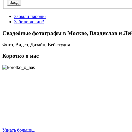
Забыли пароль?
Забили логин?
Свадебные фотографы в Москве, Владислав и Ле
Фото, Видео, Дизайн, Веб студия
Коротко о нас
Мы - творческая команда студии свадебной
съемки "Лилу" в Москве. В нашей команде 2 профессиональных
фотографа, умеющих снимать видео. Наша специализация -
профессиональная съёмка всего, что связано с семьей: фотосессии
лав стори, свадебная фото- и видеосъемка, съёмка Таинств
Венчания и Крещения, Никаха, Хупы, фотосессии беременности,
детские и семейные фотосессии, выпускные, праздники.
Профессиональный стаж наших фотографов: одного - 27 лет и
второго - 10 лет! Мы также предоставляем широкий спектр
полиграфических услуг (пригласительные, подарочные
сертификаты, фотокниги), услуги моментальной фотопечати,
фотомагниты, услуги по созданию свадебного сайта (лэндинг).
Узнать больше...