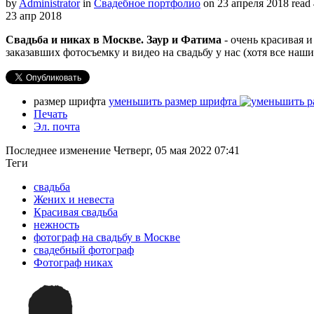
by
Administrator
in
Свадебное портфолио
on
23 апреля 2018
read
23
апр
2018
Свадьба и никах в Москве. Заур и Фатима
- очень красивая 
заказавших фотосъемку и видео на свадьбу у нас (хотя все наш
размер шрифта
уменьшить размер шрифта
Печать
Эл. почта
Последнее изменение Четверг, 05 мая 2022 07:41
Теги
свадьба
Жених и невеста
Красивая свадьба
нежность
фотограф на свадьбу в Москве
свадебный фотограф
Фотограф никах