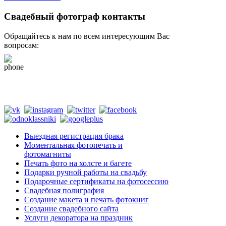
Свадебный фотограф контакты
Обращайтесь к нам по всем интересующим Вас
вопросам:
+79265610807
(whats app, viber, telegram)
Tik Tok @fotograf_svadba
Выездная регистрация брака
Моментальная фотопечать и
фотомагниты
Печать фото на холсте и багете
Подарки ручной работы на свадьбу
Подарочные сертификаты на фотосессию
Свадебная полиграфия
Создание макета и печать фотокниг
Создание свадебного сайта
Услуги декоратора на праздник