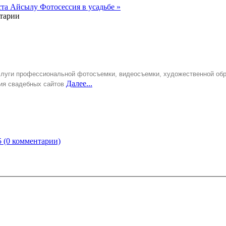
еста Айсылу
Фотосессия в усадьбе »
нтарии
слуги профессиональной фотосъемки, видеосъемки, художественной об
Далее...
ния свадебных сайтов
5
(0 комментарии)