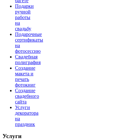
багете
Подарки
ручной
работы
на
свадьбу
Подарочные
сертификаты
на
фотосессию
Свадебная
полиграфия
Создание
макета и
печать
фотокниг
Создание
свадебного
сайта
Услуги
декоратора
на
праздник
Услуги