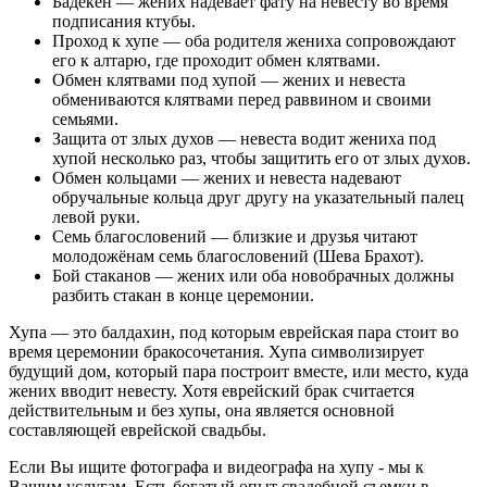
Бадекен — жених надевает фату на невесту во время
подписания ктубы.
Проход к хупе — оба родителя жениха сопровождают
его к алтарю, где проходит обмен клятвами.
Обмен клятвами под хупой — жених и невеста
обмениваются клятвами перед раввином и своими
семьями.
Защита от злых духов — невеста водит жениха под
хупой несколько раз, чтобы защитить его от злых духов.
Обмен кольцами — жених и невеста надевают
обручальные кольца друг другу на указательный палец
левой руки.
Семь благословений — близкие и друзья читают
молодожёнам семь благословений (Шева Брахот).
Бой стаканов — жених или оба новобрачных должны
разбить стакан в конце церемонии.
Хупа — это балдахин, под которым еврейская пара стоит во
время церемонии бракосочетания. Хупа символизирует
будущий дом, который пара построит вместе, или место, куда
жених вводит невесту. Хотя еврейский брак считается
действительным и без хупы, она является основной
составляющей еврейской свадьбы.
Если Вы ищите фотографа и видеографа на хупу - мы к
Вашим услугам. Есть богатый опыт свадебной съемки в