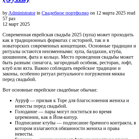
by
Administrator
in
Свадебное портфолио
on
12 марта 2025
read
57 раз
12
март
2025
Современная еврейская свадьба 2025 (хупа) может проходить
как в традиционных форматах с историей, так и в
новаторских современных концепциях. Основные традиции и
ритуалы остаются неизменными: хупа, балдахин, ктуба,
шошвиним, фата и кольцо. Место проведения свадьбы может
быть разным: синагога, загородный особняк, ресторан, лофт,
клуб или яхта. Важно соблюдать еврейские традиции и
законы, особенно ритуал ритуального погружения миква
перед свадьбой.
Вот основные еврейские свадебные обычаи:
Ауруф — призыв к Торе для благословения жениха и
невесты перед свадьбой.
Голодание — пары могут поститься во время
церемонии, как в Йом-кипур.
Подписание ктубы — подписание брачного контракта, в
котором излагаются обязанности жениха и права
невесты.