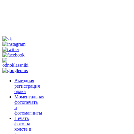
+79265610807
(whats app, viber,
telegram)
Tik Tok
@fotograf_svadba
Выездная
регистрация
брака
Моментальная
фотопечать
и
фотомагниты
Печать
фото на
холсте и