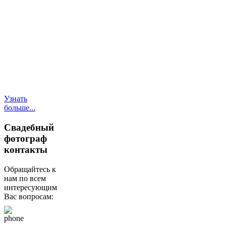
подарочные
сертификаты,
фотокниги), услуги
моментальной
фотопечати,
фотомагниты, услуги
по созданию
свадебного сайта
(лэндинг).
Узнать
больше...
Свадебный
фотограф
контакты
Обращайтесь к
нам по всем
интересующим
Вас вопросам: