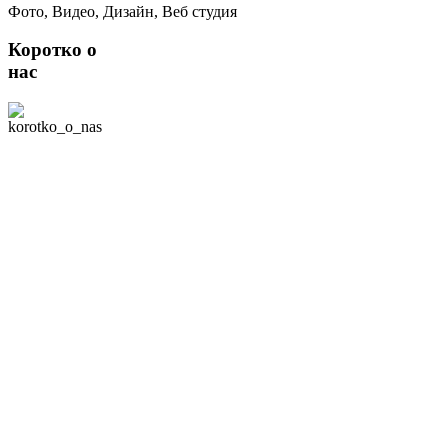
Фото, Видео, Дизайн, Веб студия
Коротко о
нас
Мы - творческая
команда студии
свадебной съемки
"Лилу" в Москве. В
нашей команде 2
профессиональных
фотографа, умеющих
снимать видео. Наша
специализация -
профессиональная
съёмка всего, что
связано с семьей:
фотосессии лав
стори, свадебная
фото- и видеосъемка,
съёмка Таинств
Венчания и
Крещения, Никаха,
Хупы, фотосессии
беременности,
детские и семейные
фотосессии,