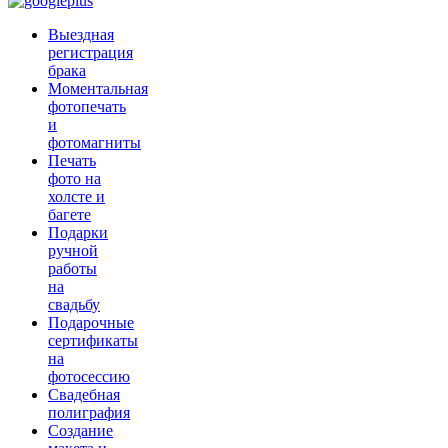
Выездная
регистрация
брака
Моментальная
фотопечать
и
фотомагниты
Печать
фото на
холсте и
багете
Подарки
ручной
работы
на
свадьбу
Подарочные
сертификаты
на
фотосессию
Свадебная
полиграфия
Создание