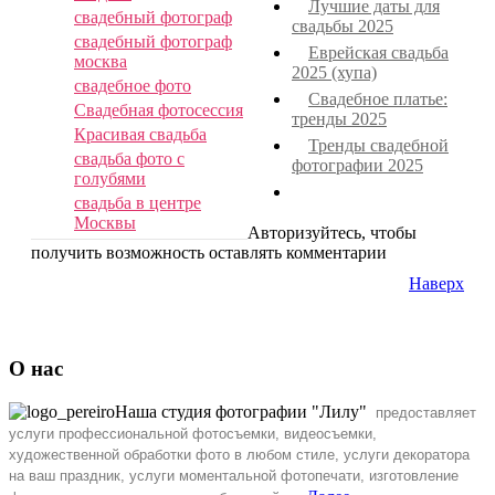
201
Лучшие даты для
свадебный фотограф
Свадьба в
свадьбы 2025
свадебный фотограф
Архангельском
Еврейская свадьба
москва
»
2025 (хупа)
свадебное фото
Свадебное платье:
Свадебная фотосессия
тренды 2025
Красивая свадьба
Тренды свадебной
свадьба фото с
фотографии 2025
голубями
свадьба в центре
Москвы
Авторизуйтесь, чтобы
получить возможность оставлять комментарии
Наверх
О нас
Наша студия фотографии "Лилу"
предоставляет
услуги профессиональной фотосъемки, видеосъемки,
художественной обработки фото
в любом стиле, услуги декоратора
на ваш праздник, услуги моментальной фотопечати, изготовление