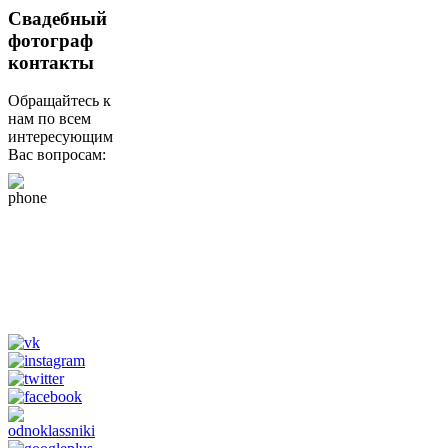
Свадебный
фотограф
контакты
Обращайтесь к
нам по всем
интересующим
Вас вопросам:
+79265610807
(whats app, viber,
telegram)
Tik Tok
@fotograf_svadba