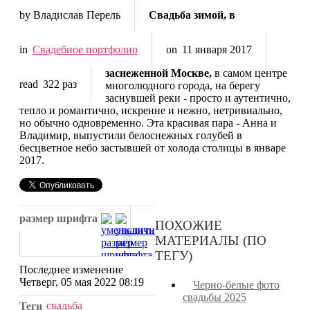
by Владислав Перель
Свадьба зимой, в
in
Свадебное портфолио
on
11 января 2017
заснеженной Москве,
в самом центре
read
322 раз
многолюдного города, на берегу
заснувшей реки - просто и аутентично,
тепло и романтично, искренне и нежно, нетривиально,
но обычно одновременно. Эта красивая пара - Анна и
Владимир, выпустили белоснежных голубей в
бесцветное небо застывшей от холода столицы в январе
2017.
Дру
размер шрифта
мат
ПОХОЖИЕ
в э
МАТЕРИАЛЫ (ПО
кат
ТЕГУ)
«
Последнее изменение
Кра
Четверг, 05 мая 2022 08:19
Черно-белые фото
нев
свадьбы 2025
фот
свадьба
Теги