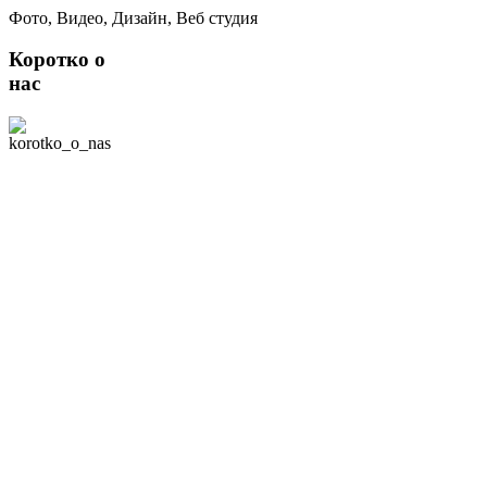
Фото, Видео, Дизайн, Веб студия
Коротко о
нас
Мы - творческая
команда студии
свадебной съемки
"Лилу" в Москве. В
нашей команде 2
профессиональных
фотографа, умеющих
снимать видео. Наша
специализация -
профессиональная
съёмка всего, что
связано с семьей:
фотосессии лав
стори, свадебная
фото- и видеосъемка,
съёмка Таинств
Венчания и
Крещения, Никаха,
Хупы, фотосессии
беременности,
детские и семейные
фотосессии,