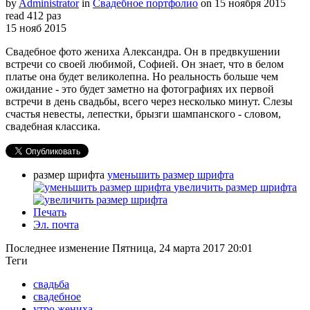
by
Administrator
in
Свадебное портфолио
on
15 ноября 2015
read
412 раз
15
нояб
2015
Свадебное фото жениха Александра. Он в предвкушении
встречи со своей любимой, Софией. Он знает, что в белом
платье она будет великолепна. Но реальность больше чем
ожидание - это будет заметно на фотографиях их первой
встречи в день свадьбы, всего через несколько минут. Слезы
счастья невесты, лепестки, брызги шампанского - словом,
свадебная классика.
размер шрифта
уменьшить размер шрифта
увеличить размер шрифта
Печать
Эл. почта
Последнее изменение Пятница, 24 марта 2017 20:01
Теги
свадьба
свадебное
утро жениха