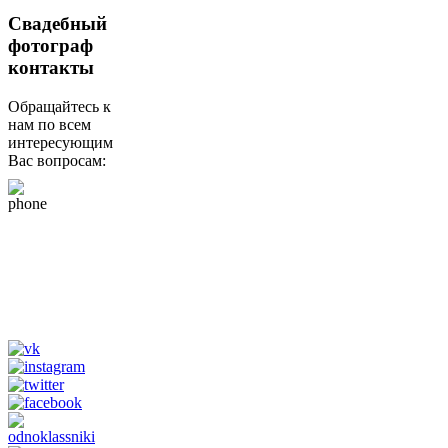
Свадебный
фотограф
контакты
Обращайтесь к
нам по всем
интересующим
Вас вопросам:
+79265610807
(whats app, viber,
telegram)
Tik Tok
@fotograf_svadba