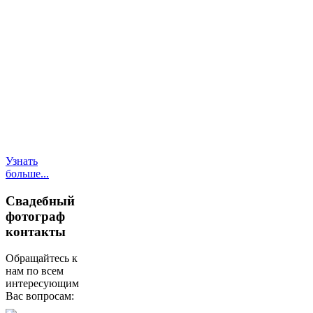
услуг
(пригласительные,
подарочные
сертификаты,
фотокниги), услуги
моментальной
фотопечати,
фотомагниты, услуги
по созданию
свадебного сайта
(лэндинг).
Узнать
больше...
Свадебный
фотограф
контакты
Обращайтесь к
нам по всем
интересующим
Вас вопросам: