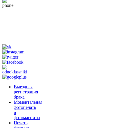
+79265610807
(whats app, viber,
telegram)
Tik Tok
@fotograf_svadba
Выездная
регистрация
брака
Моментальная
фотопечать
и
фотомагниты
Печать
фото на