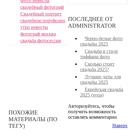
Фото невесты
свадебный фотограф
Дру
Свадебный портрет
мат
ПОСЛЕДНЕЕ ОТ
свадебное портфолио
в э
ADMINISTRATOR
утро невесты
кат
фотограф москва
«
Черно-белые фото
Сва
свадьба фотосессия
свадьбы 2025
201
фот
Свадьба в стиле
Необычное
тиффани фото
свадебное
Сколько стоит
фото »
свадьба 2025?
Лучшие даты для
свадьбы 2025
Еврейская свадьба
2025 (хупа)
Авторизуйтесь, чтобы
получить возможность
ПОХОЖИЕ
оставлять комментарии
МАТЕРИАЛЫ (ПО
ТЕГУ)
Наверх