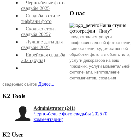
Черно-белые фото
свадьбы 2025
О нас
Свадьба в стиле
тиффани фото
Наша студия
Сколько стоит
фотографии "Лилу"
свадьба 2025?
предоставляет услуги
Лучшие даты для
профессиональной фотосъемки,
свадьбы 2025
видеосъемки, художественной
Еврейская свадьба
обработки фото
в любом стиле,
2025 (хупа)
услуги декоратора на ваш
праздник, услуги моментальной
фотопечати, изготовление
фотомагнитов, создания
Далее...
свадебных сайтов
K2 Tools
Administrator
(241)
Черно-белые фото свадьбы 2025
(0
комментарии)
K2 User