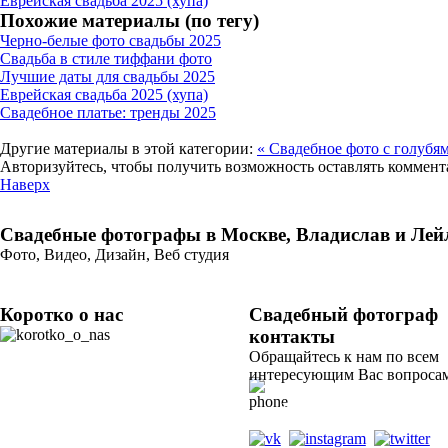
Еврейская свадьба 2025 (хупа)
Похожие материалы (по тегу)
Черно-белые фото свадьбы 2025
Свадьба в стиле тиффани фото
Лучшие даты для свадьбы 2025
Еврейская свадьба 2025 (хупа)
Свадебное платье: тренды 2025
Другие материалы в этой категории:
« Свадебное фото с голубя
Авторизуйтесь, чтобы получить возможность оставлять коммен
Наверх
Свадебные фотографы в Москве, Владислав и Лей
Фото, Видео, Дизайн, Веб студия
Коротко о нас
Свадебный фотограф
контакты
Мы - творческая
команда студии свадебной съемки "Лилу" в
Обращайтесь к нам по всем
Москве. В нашей команде 2
интересующим Вас вопросам
профессиональных фотографа, умеющих
+79265610807
снимать видео. Наша специализация -
профессиональная съёмка всего, что
(whats app, viber, telegram)
связано с семьей: фотосессии лав стори,
Tik Tok @fotograf_svadba
свадебная фото- и видеосъемка, съёмка