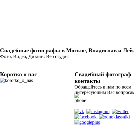
Свадебные фотографы в Москве, Владислав и Лей
Фото, Видео, Дизайн, Веб студия
Коротко о нас
Свадебный фотограф
контакты
Мы - творческая
команда студии свадебной съемки "Лилу" в
Обращайтесь к нам по всем
Москве. В нашей команде 2
интересующим Вас вопросам
профессиональных фотографа, умеющих
+79265610807
снимать видео. Наша специализация -
профессиональная съёмка всего, что
(whats app, viber, telegram)
связано с семьей: фотосессии лав стори,
Tik Tok @fotograf_svadba
свадебная фото- и видеосъемка, съёмка
Таинств Венчания и Крещения, Никаха,
Хупы, фотосессии беременности, детские
и семейные фотосессии, выпускные,
праздники.
Профессиональный стаж
наших фотографов: одного - 27 лет и