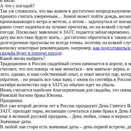
и июле.
А что с погодой?
Так уж сложилось, что мы живем в достаточно непредсказуемом к
принято считать умеренным… Зимой может пойти дождь, весно
пронизывающего ветра и метели, а летом – задохнуться от внеза
равно стоит надеяться на лучшие прогнозы, но на всякий случа
погоде. Поскольку заявление в ЗАГС подается заблаговременно
дату вы все-таки будете знать, - достаточно обратиться к таким 
долгосрочные прогнозы не всегда точны, поэтому на всякий слу
копилку некоторые рекомендации, например,
как подготовиться
свадьба будет в плохую погоду
.
Какой месяц выбрать?
Традиционно в России свадебный сезон начинается в апреле, в 
считают, что пословица «в мае жениться – век маяться» верна, 
лето, однако, и наш собственный опыт, и опыт многих пар, кото
обратное, - но решать все-таки вам), с июня по сентябрь в Росси
октября количество пар в ЗАГСах обычно идет на убыль.
Июнь считается наиболее благоприятным для свадьбы, это связано
Римской богини брака Юноны.
Праздники.
Вот уже второй десяток лет в России празднуют День Святого В
ЗАГС приходят пары, желающие сочетаться узами брака в День 
еще и великий русский праздник, - День любви, семьи и верност
Значимые даты.
В любой лав стори есть значимые даты – день первой встречи, д