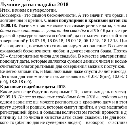
Лучшие даты свадьбы 2018
Итак, начнем с нумерологии.
Восьмерка - это символ бесконечности. А это значит, что браки
долговечны и крепки.
Самой популярной и красивой датой сва
18.08.18
. Удачными так же являются симметричные даты, в этом г
даты еще считаются лучшими для свадьбы в 2018?
Кратные тре
русской культуре является особенной, да и с математической то
завершенной): 18.03.18, 18.06.18, 18.09.18, 06.12.18, 18.12.18. Ц
благоприятна, потому что символизирует исполнение. В сочетан
ожидаемой бесконечности любви и долговечности брака. Поэтому 
29 – благоприятные числа для свадьбы. В качестве альтернативы
подойдут даты, которые являются суммой данных чисел и восьме
считаются благоприятными для совершения важных поступков.
Её легко запомнить, и Ваш любимый даже спустя 30 лет никогда 
Легкими для запоминания так же являются: 01.08.18(пн), 10.08.18 (
(сб), 18.8.18 (сб).
Красивые свадебные даты 2018
Какие даты еще будут популярными? Те, в которых день и месяц о
09.09.18.
Не все из красивых свадебных дат 2018 выпадают на 
одном варианте: вы можете расписаться в красивую дату и в этот
кругу друзей и родных, которые смогут прийти, а уже масштабн
регистрацией брака и большим количеством гостей провести в 
пятницу 13-го числа в качестве даты своей свадьбы. Не для всех
кого-то (обычно для не суеверных людей) – наоборот, - счастлив