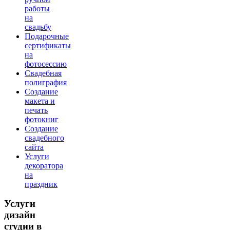
работы
на
свадьбу
Подарочные
сертификаты
на
фотосессию
Свадебная
полиграфия
Создание
макета и
печать
фотокниг
Создание
свадебного
сайта
Услуги
декоратора
на
праздник
Услуги
дизайн
студии в