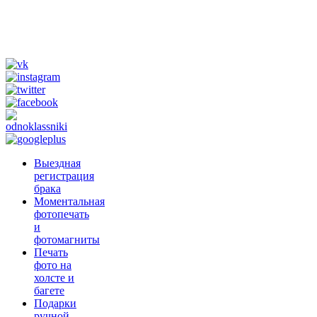
telegram)
Tik Tok
@fotograf_svadba
Выездная
регистрация
брака
Моментальная
фотопечать
и
фотомагниты
Печать
фото на
холсте и
багете
Подарки
ручной