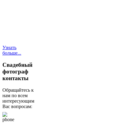
фотокниги), услуги
моментальной
фотопечати,
фотомагниты, услуги
по созданию
свадебного сайта
(лэндинг).
Узнать
больше...
Свадебный
фотограф
контакты
Обращайтесь к
нам по всем
интересующим
Вас вопросам:
+79265610807
(whats app, viber,