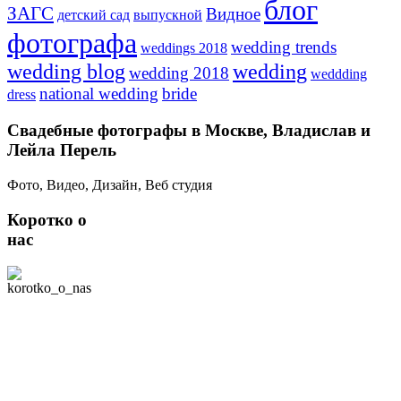
блог
ЗАГС
Видное
детский сад
выпускной
фотографа
wedding trends
weddings 2018
wedding blog
wedding
wedding 2018
weddding
national wedding
bride
dress
Свадебные фотографы в Москве, Владислав и
Лейла Перель
Фото, Видео, Дизайн, Веб студия
Коротко о
нас
Мы - творческая
команда студии
свадебной съемки
"Лилу" в Москве. В
нашей команде 2
профессиональных
фотографа, умеющих
снимать видео. Наша