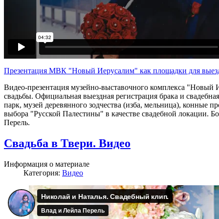
Презентация МВК "Новый Иерусалим" как площадки для выезд
Видео-презентация музейно-выставочного комплекса "Новый И
свадьбы. Официальная выездная регистрация брака и свадебна
парк, музей деревянного зодчества (изба, мельница), конные п
выбора "Русской Палестины" в качестве свадебной локации. Б
Перель.
Свадьба в Твери. Видео
Информация о материале
Категория:
Видео