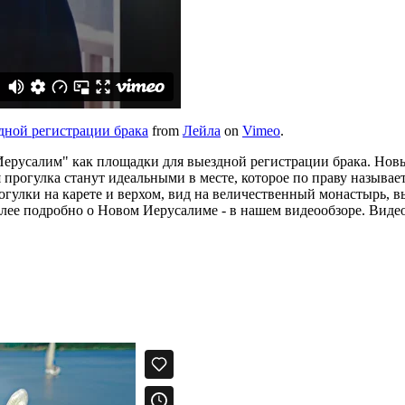
ной регистрации брака
from
Лейла
on
Vimeo
.
ерусалим" как площадки для выездной регистрации брака. Новы
я прогулка станут идеальными в месте, которое по праву назыв
рогулки на карете и верхом, вид на величественный монастырь, в
олее подробно о Новом Иерусалиме - в нашем видеообзоре. Виде