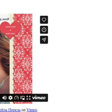
ейла Перель
on
Vimeo
.