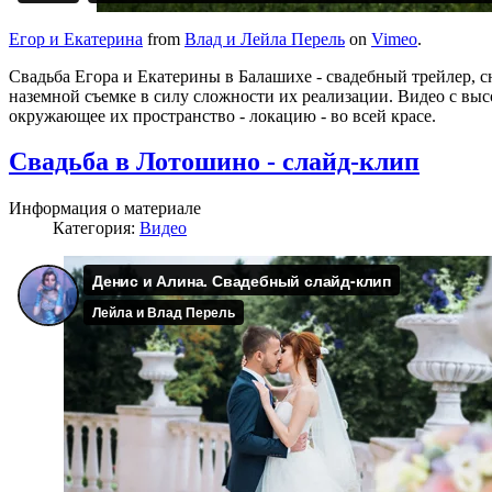
Егор и Екатерина
from
Влад и Лейла Перель
on
Vimeo
.
Свадьба Егора и Екатерины в Балашихе - свадебный трейлер, с
наземной съемке в силу сложности их реализации. Видео с высо
окружающее их пространство - локацию - во всей красе.
Свадьба в Лотошино - слайд-клип
Информация о материале
Категория:
Видео